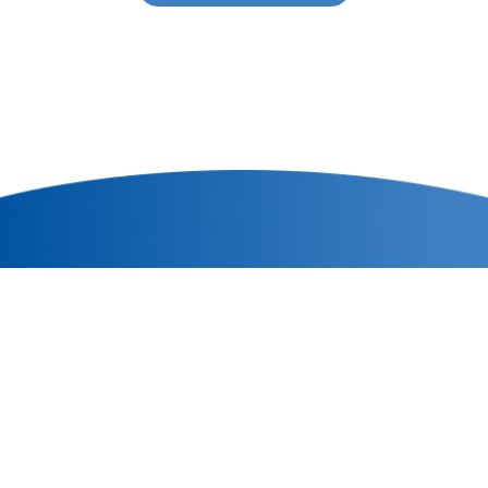
Nosotros
Contacto
Quiero ser Productor
Agencias
Botón de baja/arrepentimiento