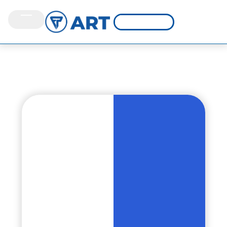
Estrategias
integrales para
construir
lugares de
trabajo más
seguros y
saludables.
2 de febrero de 2024