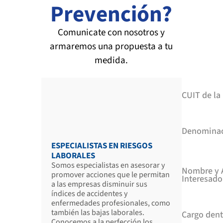
Prevención?
Comunicate con nosotros y
armaremos una propuesta a tu
medida.
CUIT de l
Denomina
ESPECIALISTAS EN RIESGOS
LABORALES
Somos especialistas en asesorar y
Nombre y A
promover acciones que le permitan
Interesado
a las empresas disminuir sus
índices de accidentes y
enfermedades profesionales, como
también las bajas laborales.
Cargo dent
Conocemos a la perfección los