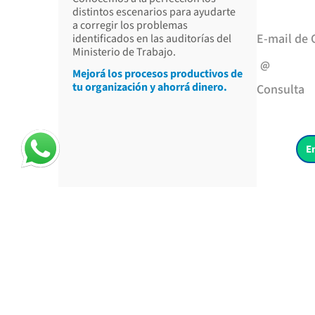
distintos escenarios para ayudarte
a corregir los problemas
E-mail de 
identificados en las auditorías del
Ministerio de Trabajo.
Mejorá los procesos productivos de
tu organización y ahorrá dinero.
Consulta
E
Optimizando el entorno de trabajo: Mediciones de Higiene
Industrial.