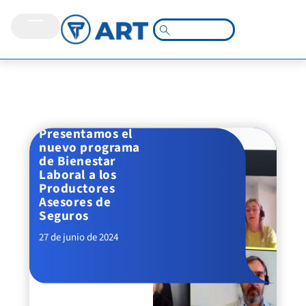
Presentamos el
nuevo programa
de Bienestar
Laboral a los
Productores
Asesores de
Seguros
27 de junio de 2024