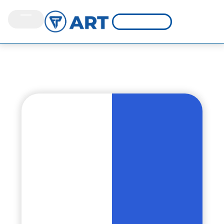
Capacitaciones
E-learning: Una
herramienta
clave para la
prevención en el
trabajo
15 de noviembre de
2024